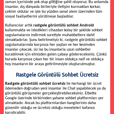
zaman içerisinde yok olup gittiğine şahit oluyoruz. Bu anlamda
insanlar, dış dünyada birileriyle iletişim kurmaktan korkar,
çekinir oldular ve işte bu yüzden sanal alem üzerinden tüm
sosyal faaliyetlerini yürütmeye başladılar.
Kullanıcılar artık
rastgele görüntülü sohbet Android
kullanmakta ve istedikleri cihazdan kolay bir şekilde sohbet
uygulamalarını indirmek suretiyle muhabbetlere dahil
olmaktadırlar. Şunu belirtmeliyiz ki, rastgele görüntülü sohbet
uygulamalarında karşınıza her yaştan ve her kesimden
insanlar çıkacak, siz ise bu insanlarla uzun sohbetler
kurabilmek için elinizden gelen çabayı göstereceksiniz. Çünkü
burada karşınıza çıkan her bir insan oldukça naif ve oldukça
hoş insanların bir araya getirilmesiyle oluşturulmuştur.
Rastgele Görüntülü Sohbet Ücretsiz
Rastgele görüntülü sohbet ücretsiz
ile herhangi bir ücret
ödemeden doğrudan yeni insanlar ile Chat yapabilecek ya da
görüntülü görüşmeler gerçekleştirebileceksiniz. Elbette
Google üzerinde birbirinden şahane sohbet platformları yer
almaktadır. Ancak bu platformlardan hangilerinin daha
güvenilir olduğu ve ücretsiz olduğu meseleleri kafanızı
karıştırabilir.