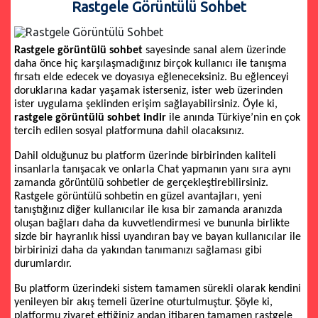
Rastgele Görüntülü Sohbet
Rastgele görüntülü sohbet
sayesinde sanal alem üzerinde
daha önce hiç karşılaşmadığınız birçok kullanıcı ile tanışma
fırsatı elde edecek ve doyasıya eğleneceksiniz. Bu eğlenceyi
doruklarına kadar yaşamak isterseniz, ister web üzerinden
ister uygulama şeklinden erişim sağlayabilirsiniz. Öyle ki,
rastgele görüntülü sohbet indir
ile anında Türkiye’nin en çok
tercih edilen sosyal platformuna dahil olacaksınız.
Dahil olduğunuz bu platform üzerinde birbirinden kaliteli
insanlarla tanışacak ve onlarla Chat yapmanın yanı sıra aynı
zamanda görüntülü sohbetler de gerçekleştirebilirsiniz.
Rastgele görüntülü sohbetin en güzel avantajları, yeni
tanıştığınız diğer kullanıcılar ile kısa bir zamanda aranızda
oluşan bağları daha da kuvvetlendirmesi ve bununla birlikte
sizde bir hayranlık hissi uyandıran bay ve bayan kullanıcılar ile
birbirinizi daha da yakından tanımanızı sağlaması gibi
durumlardır.
Bu platform üzerindeki sistem tamamen sürekli olarak kendini
yenileyen bir akış temeli üzerine oturtulmuştur. Şöyle ki,
platformu ziyaret ettiğiniz andan itibaren tamamen rastgele