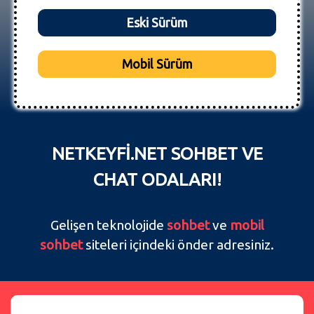
Eski Sürüm
Mobil Sürüm
NETKEYFİ.NET SOHBET VE
CHAT ODALARI!
Gelişen teknolojide
sohbet
ve
mobil
sohbet
siteleri içindeki önder adresiniz.