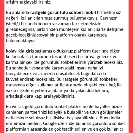
erişim sağlayabilirsiniz.
Bu anlamda
rastgele görüntülü sohbet mobil
hizmetini siz
değerli kullanıcılarımıza sunmuş bulunmaktayız. Canınızın
istediği bir anda konum ve zaman fark etmeksizin
girebileceğiniz, birbirinden muhteşem kullanıcılarla iletişime
geçebileceğiniz sosyal bir platform olarak karşınızda
bulunmaktayız.
Kolaylıkla giriş sağlamış olduğunuz platform üzerinde diğer
kullanıcılarla tamamen tesadüf eseri bir araya gelecek ve
karma bir şekilde görüntülü sohbetlerinizi yürütebileceksiniz.
Bu sohbetler esnasında karşınızdaki insanı daha iyi
tanıyabilecek ve aranızda oluşabilecek bağı daha da
kuvvetlendirebileceksiniz. Bu rastgele görüntülü sohbetler
esnasında diğer kullanıcılar ile aranızda oluşabilecek bağ ile
yakın ilişkilere yelken açabilir ya da yakın dostluklara,
arkadaşlıklara kapı aralayabilirsiniz.
En iyi rastgele görüntülü sohbet platformu ile hayallerinizde
canlanan partnerinizi kolaylıkla bulabilir ve uzun görüşmeler
neticesinde soluksuz bir ilişkiye başlayabilirsiniz. Bunu iddia
etmemizin nedeni, Google üzerinde bulunan görüntülü sohbet
platformları arasında en çok tercih edilen ve en çok kullanıcı