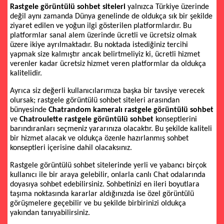
Rastgele görüntülü sohbet siteleri
yalnızca Türkiye üzerinde
değil aynı zamanda Dünya genelinde de oldukça sık bir şekilde
ziyaret edilen ve yoğun ilgi gösterilen platformlardır. Bu
platformlar sanal alem üzerinde ücretli ve ücretsiz olmak
üzere ikiye ayrılmaktadır. Bu noktada istediğiniz tercihi
yapmak size kalmıştır ancak belirtmeliyiz ki, ücretli hizmet
verenler kadar ücretsiz hizmet veren platformlar da oldukça
kalitelidir.
Ayrıca siz değerli kullanıcılarımıza başka bir tavsiye verecek
olursak; rastgele görüntülü sohbet siteleri arasından
bünyesinde
Chatrandom kameralı rastgele görüntülü sohbet
ve
Chatroulette rastgele görüntülü sohbet
konseptlerini
barındıranları seçmeniz yararınıza olacaktır. Bu şekilde kaliteli
bir hizmet alacak ve oldukça özenle hazırlanmış sohbet
konseptleri içerisine dahil olacaksınız.
Rastgele görüntülü sohbet sitelerinde yerli ve yabancı birçok
kullanıcı ile bir araya gelebilir, onlarla canlı Chat odalarında
doyasıya sohbet edebilirsiniz. Sohbetinizi en ileri boyutlara
taşıma noktasında kararlar aldığınızda ise özel görüntülü
görüşmelere geçebilir ve bu şekilde birbirinizi oldukça
yakından tanıyabilirsiniz.