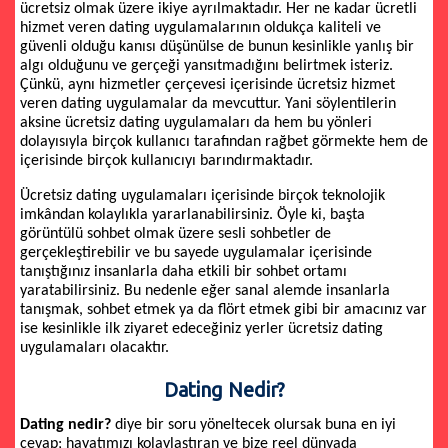
ücretsiz olmak üzere ikiye ayrılmaktadır. Her ne kadar ücretli
hizmet veren dating uygulamalarının oldukça kaliteli ve
güvenli olduğu kanısı düşünülse de bunun kesinlikle yanlış bir
algı olduğunu ve gerçeği yansıtmadığını belirtmek isteriz.
Çünkü, aynı hizmetler çerçevesi içerisinde ücretsiz hizmet
veren dating uygulamalar da mevcuttur. Yani söylentilerin
aksine ücretsiz dating uygulamaları da hem bu yönleri
dolayısıyla birçok kullanıcı tarafından rağbet görmekte hem de
içerisinde birçok kullanıcıyı barındırmaktadır.
Ücretsiz dating uygulamaları içerisinde birçok teknolojik
imkândan kolaylıkla yararlanabilirsiniz. Öyle ki, başta
görüntülü sohbet olmak üzere sesli sohbetler de
gerçekleştirebilir ve bu sayede uygulamalar içerisinde
tanıştığınız insanlarla daha etkili bir sohbet ortamı
yaratabilirsiniz. Bu nedenle eğer sanal alemde insanlarla
tanışmak, sohbet etmek ya da flört etmek gibi bir amacınız var
ise kesinlikle ilk ziyaret edeceğiniz yerler ücretsiz dating
uygulamaları olacaktır.
Dating Nedir?
Dating nedir?
diye bir soru yöneltecek olursak buna en iyi
cevap; hayatımızı kolaylaştıran ve bize reel dünyada