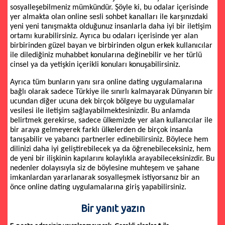
sosyalleşebilmeniz mümkündür. Şöyle ki, bu odalar içerisinde
yer almakta olan online sesli sohbet kanalları ile karşınızdaki
yeni yeni tanışmakta olduğunuz insanlarla daha iyi bir iletişim
ortamı kurabilirsiniz. Ayrıca bu odaları içerisinde yer alan
birbirinden güzel bayan ve birbirinden olgun erkek kullanıcılar
ile dilediğiniz muhabbet konularına değinebilir ve her türlü
cinsel ya da yetişkin içerikli konuları konuşabilirsiniz.
Ayrıca tüm bunların yanı sıra online dating uygulamalarına
bağlı olarak sadece Türkiye ile sınırlı kalmayarak Dünyanın bir
ucundan diğer ucuna dek birçok bölgeye bu uygulamalar
vesilesi ile iletişim sağlayabilmektesinizdir. Bu anlamda
belirtmek gerekirse, sadece ülkemizde yer alan kullanıcılar ile
bir araya gelmeyerek farklı ülkelerden de birçok insanla
tanışabilir ve yabancı partnerler edinebilirsiniz. Böylece hem
dilinizi daha iyi geliştirebilecek ya da öğrenebileceksiniz, hem
de yeni bir ilişkinin kapılarını kolaylıkla arayabileceksinizdir. Bu
nedenler dolayısıyla siz de böylesine muhteşem ve şahane
imkanlardan yararlanarak sosyalleşmek istiyorsanız bir an
önce online dating uygulamalarına giriş yapabilirsiniz.
Bir yanıt yazın