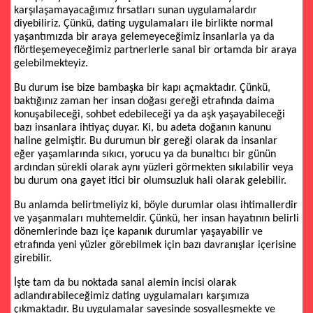
karşılaşamayacağımız fırsatları sunan uygulamalardır
diyebiliriz. Çünkü, dating uygulamaları ile birlikte normal
yaşantımızda bir araya gelemeyeceğimiz insanlarla ya da
flörtleşemeyeceğimiz partnerlerle sanal bir ortamda bir araya
gelebilmekteyiz.
Bu durum ise bize bambaşka bir kapı açmaktadır. Çünkü,
baktığınız zaman her insan doğası gereği etrafında daima
konuşabileceği, sohbet edebileceği ya da aşk yaşayabileceği
bazı insanlara ihtiyaç duyar. Ki, bu adeta doğanın kanunu
haline gelmiştir. Bu durumun bir gereği olarak da insanlar
eğer yaşamlarında sıkıcı, yorucu ya da bunaltıcı bir günün
ardından sürekli olarak aynı yüzleri görmekten sıkılabilir veya
bu durum ona gayet itici bir olumsuzluk hali olarak gelebilir.
Bu anlamda belirtmeliyiz ki, böyle durumlar olası ihtimallerdir
ve yaşanmaları muhtemeldir. Çünkü, her insan hayatının belirli
dönemlerinde bazı içe kapanık durumlar yaşayabilir ve
etrafında yeni yüzler görebilmek için bazı davranışlar içerisine
girebilir.
İşte tam da bu noktada sanal alemin incisi olarak
adlandırabileceğimiz dating uygulamaları karşımıza
çıkmaktadır. Bu uygulamalar sayesinde sosyalleşmekte ve