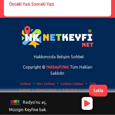
Önceki Yazı
Sonraki Yazı
Hakkımızda
İletişim
Sohbet
Copyright ©
Netkeyfi.Net
Tüm Hakları
Saklıdır.
-
-
-
Sohbet
Mirc Sohbet
Sohbet Odaları
Türk
-
-
-
Sohbet
İslami Sohbet
Türk Chat
Lezbiyen
Sakla
-
Chat
Gabile Sohbet
Tasarım:
Radyo'nu aç,
QBilisim.Com
Müzigin Keyfine bak.