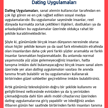
Dating Uygulamaları
Dating Uygulamaları
, sanal alemin kullanıcılar tarafından en
çok ilgi gören ve en çok rağbet edilen sosyal medya
uygulamalarıdır. Bu uygulamalar sayesinde insanlar, reel
dünyada kurmakta zorluk çektikleri ilişkileri, dostlukları ya da
arkadaşlıkları bu uygulamalar üzerinde oldukça rahat bir
şekilde kurabilmektedirler.
Şöyle ki, günümüzde birçok insan dünyanın neresinde olursa
olsun hiçbir şekilde konum ya da saat fark etmeksizin etrafında
olan insanlardan daha çok yeni farklı yüzler aramakta ve farklı
insanlar tanımaktan hoşlanmaktadır. Bu anlamda normal
yaşamınızda yüz yüze gelemeyeceğiniz insanları, hatta
tanışma imkânı dahi bulamayacağınız birçok insanı sanal alem
üzerinde yer alan
dating uygulamaları
vasıtası ile anında
tanıma fırsatı bulabilir ve bu uygulamaları kullanarak
birbirinden güzel sohbetler geçirebilme imkânı bulabilirsiniz.
Artık günümüz teknolojisinin doğru bir şekilde kullanımı ve
geliştirilmesi neticesinde evinizden ya da iş yerinizden
çıkmadığınızda dahi tüm akıllı mobil cihazlarınız üzerinden
dating uygulamalarına giriş yapabilir ve istediğiniz andan
itibaren günün her saatinde birbirinden farklı insanları tanıma