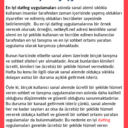
En iyi dating uygulamaları
aslında sanal alemi sıklıkla
kullanan insanlar tarafından zaman içerisinde yapmış oldukları
ziyaretler ve edinmiş oldukları tecrübeler sayesinde
belirlenmiştir. Bu en iyi dating uygulamalarına bir örnek
verecek olursak; örneğin, netkeyfi.net adresi kesinlikle sanal
alemi en iyi şekilde kullanan ve tecrübe edinen kullanıcılar
tarafından en iyi tanışma ve en iyi sohbet ortamı yaratan
uygulama olarak karşımıza çıkmaktadır.
Bunun haricinde elbette sanal alem üzerinde birçok tanışma
ve sohbet siteleri yer almaktadır. Ancak bunlardan kimileri
ücretli, kimileri ise ücretsiz bir şekilde hizmet vermektedir.
Hatta bu konu ile ilgili olarak sanal alemde oldukça sıklıkla
dolaşan asılsız bir duruma açıklık getirmek isteriz.
Öyle ki, birçok kullanıcı sanal alemde ücretli bir şekilde hizmet
veren sohbet ve tanışma uygulamalarının aslında daha kaliteli
olduğunu düşünmekte ve güvenli olduğunu savunmaktadırlar.
Bu duruma bir kanaat getirmek isteriz çünkü, sanal alemde
her ne kadar sayıları az olsa da ücretsiz bir şekilde hizmet
vererek oldukça kaliteli ve güvenli bir sohbet ortamı yaratan
uygulamalar da bulunmaktadır. Bu nedenle en iyi
dating
uygulamaları genelde ücretsiz bir şekilde hizmet veren